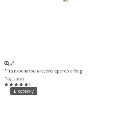
f11a пиропатрон/газогенератор airbag
Под заказ
0
В корзину