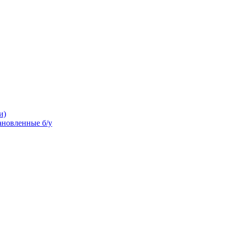
и)
новленные б/у