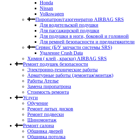
Honda
Nissan
Volkswagen
Пиропатрон/газогенератор AIRBAG SRS
Для водительской подушки
Для пассажирской подушки
Для подушки в ноги, боковой и головной
Для ремней безопасности и преднатяжители
Сервис (Б/У запчасти системы SRS)
Удаление Crash Data
Химия ( клей , краски) AIRBAG SRS
Ремонт подушек безопасности
Электронно-технические работы
Арматурные работы (демонтаж\монтаж)
Работы Ателье
Замена пиропатрона
Стоимость ремонта
Услуги
Обучение
Ремонт литых дисков
Ремонт подвески
Шиномонтаж
Ремонт салона
Обшивка дверей
Обшивка потолка