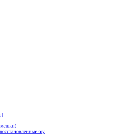
а)
 мешки)
осстановленные б/у