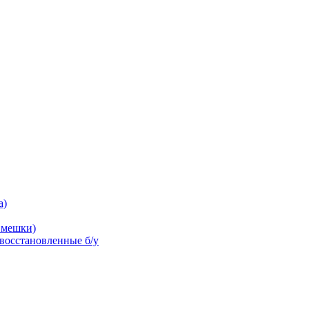
а)
 мешки)
осстановленные б/у