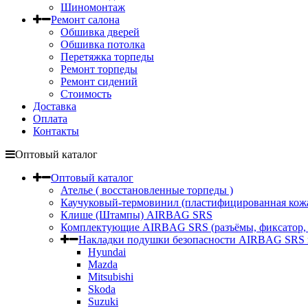
Шиномонтаж
Ремонт салона
Обшивка дверей
Обшивка потолка
Перетяжка торпеды
Ремонт торпеды
Ремонт сидений
Стоимость
Доставка
Оплата
Контакты
Оптовый каталог
Оптовый каталог
Ателье ( восстановленные торпеды )
Каучуковый-термовинил (пластифицированная кож
Клише (Штампы) AIRBAG SRS
Комплектующие AIRBAG SRS (разъёмы, фиксатор,
Накладки подушки безопасности AIRBAG SRS в
Hyundai
Mazda
Mitsubishi
Skoda
Suzuki