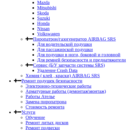
Mazda
Mitsubishi
Skoda
Suzuki
Honda
Nissan
Volkswagen
Пиропатрон/газогенератор AIRBAG SRS
Для водительской подушки
Для пассажирской подушки
Для подушки в ноги, боковой и головной
Для ремней безопасности и преднатяжители
Сервис (Б/У запчасти системы SRS)
Удаление Crash Data
Химия ( клей , краски) AIRBAG SRS
Ремонт подушек безопасности
Электронно-технические работы
Арматурные работы (демонтаж\монтаж)
Работы Ателье
Замена пиропатрона
Стоимость ремонта
Услуги
Обучение
Ремонт литых дисков
Ремонт подвески