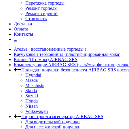
Перетяжка торпеды
Ремонт торпеды
Ремонт сидений
Стоимость
Доставка
Оплата
Контакты
...
Ателье ( восстановленные торпеды )
Каучуковый-термовинил (пластифицированная кожа)
Клише (Штампы) AIRBAG SRS
Комплектующие AIRBAG SRS (разъёмы, фиксатор, мешк
Накладки подушки безопасности AIRBAG SRS восста
Hyundai
Mazda
Mitsubishi
Skoda
Suzuki
Honda
Nissan
Volkswagen
Пиропатрон/газогенератор AIRBAG SRS
Для водительской подушки
Для пассажирской подушки