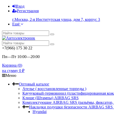
Вход
Регистрация
г.Москва, 2-я Институтская улица, дом 7, корпус 3
Ещё
+7(966) 175 30 22
Пн—Пт 10:00—20:00
Корзина (
0
)
на сумму
0
₽
Меню
Оптовый каталог
Ателье ( восстановленные торпеды )
Каучуковый-термовинил (пластифицированная кож
Клише (Штампы) AIRBAG SRS
Комплектующие AIRBAG SRS (разъёмы, фиксатор,
Накладки подушки безопасности AIRBAG SRS в
Hyundai